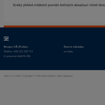
Krátký přehled zvláštních pravidel dotčených aktualizací včetně sh
Recepce GŘ (Praha):
Datová schránka:
Telefon +420 222 335 711
uccchjm
(v pracovní době Po-Pá)
Verze 2.2.4 (1461) |
Copyright © 2026
Správa železnic, státní organizace
.