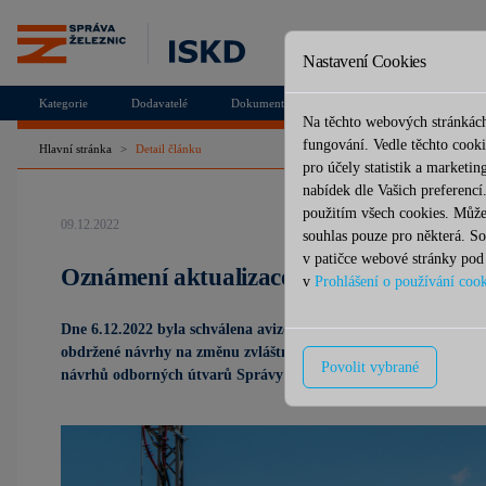
Nastavení Cookies
Kategorie
Dodavatelé
Dokumenty
Na těchto webových stránkách
fungování. Vedle těchto cooki
Hlavní stránka
Detail článku
pro účely statistik a marketi
nabídek dle Vašich preferencí
použitím všech cookies. Může
09.12.2022
souhlas pouze pro některá. So
v patičce webové stránky pod
Oznámení aktualizace zvláštních pravide
v
Prohlášení o používání cook
Dne 6.12.2022 byla schválena avizovaná aktualizace vybraných zvl
obdržené návrhy na změnu zvláštních pravidel a vhodné návrhy z
Povolit vybrané
návrhů odborných útvarů Správy železnic.