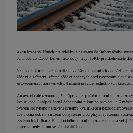
Aktualizace zvláštních pravidel byla nasazena do Informačního sys
od 17:00 do 19:00. Během této doby nebyl ISKD pro dodavatele dos
Vzhledem k tomu, že aktualizací zvláštních podmínek dochází k zmír
žádosti o zařazení, včetně žádostí podaných před nasazením aktualiza
se zveřejněním upravených zvláštních pravidel jednotlivých kategori
Zadavatel dále oznamuje, že připravuje spuštění pilotního provozu s
kvalifikace. Předpokládaná doba trvání pilotního provozu je 6 měsí
ověření správného nastavení systému kvalifikace a bezproblémového
dostatečná doba k zařazení do systému před plným spuštěním zadává
systému kvalifikace. Po dobu běhu pilotního provozu budou veřejné
doposud, tedy mimo systém kvalifikace.